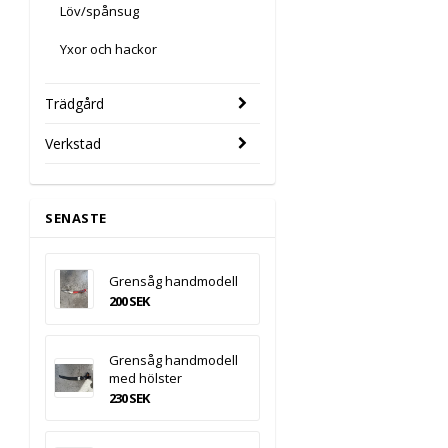
Löv/spånsug
Yxor och hackor
Trädgård
Verkstad
SENASTE
Grensåg handmodell
200 SEK
Grensåg handmodell
med hölster
230 SEK