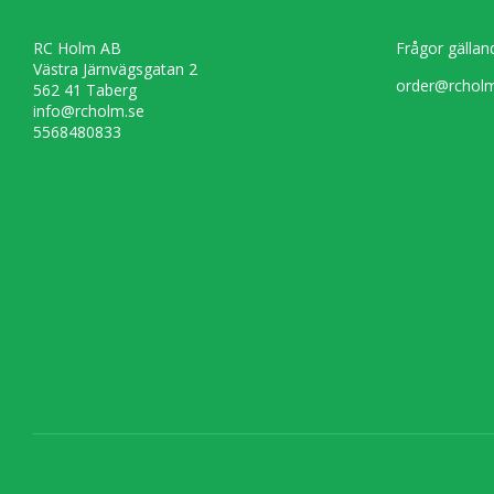
RC Holm AB
Frågor gällan
Västra Järnvägsgatan 2
order@rcholm
562 41 Taberg
info@rcholm.se
5568480833