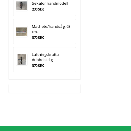
Sekatör handmodell
230 SEK
Machete/handsåg, 63
cm.
370 SEK
Luftningskratta
dubbelsidig
370 SEK