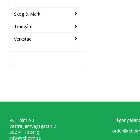
Skog & Mark
Trädgård
Verkstad
RC Holm AB
Frågor gällan
Västra Järnvägsgatan 2
order@rcholm
562 41 Taberg
info@rcholm.se