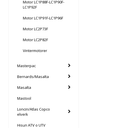
Motor LC1P88F-LC1P90F-
LC1P92F
Motor LC1P91F-LC1P96F
Motor LC2P73F
Motor LC2P82F
Vintermotorer
Masterpac
Bernards/Masalta
Masalta
Mastool
Loncin/Atlas Copco
elverk
Hisun ATV o UTV