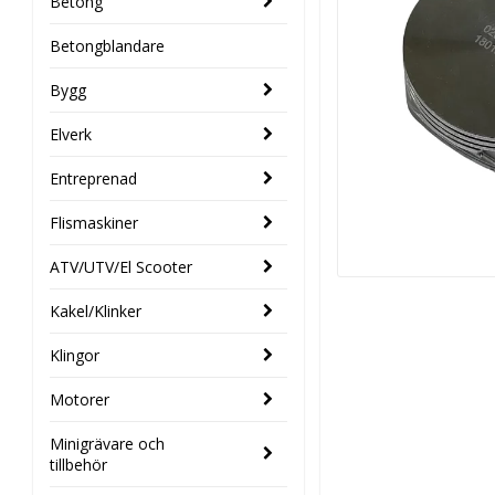
Betong
Betongblandare
Bygg
Elverk
Entreprenad
Flismaskiner
ATV/UTV/El Scooter
Kakel/Klinker
Klingor
Motorer
Minigrävare och
tillbehör