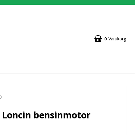
0
Varukorg
0
ll Loncin bensinmotor