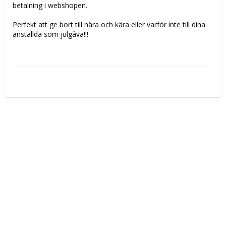
betalning i webshopen.
Perfekt att ge bort till nära och kära eller varför inte till dina 
anställda som julgåva!!!
Presentkortet gäller i 6 månader från köp datum.